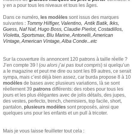
y en a pour tous les niveaux et tous les âges.
Dans ce numéro,
les modèles
sont issus des marques
suivantes :
Tommy Hilfiger, Valentino, Antik Batik, Ikks,
Guess, Naf Naf, Hugo Boss, Claudie Pierlot, Costadillos,
Violetta, Sportsmax, Blu Marine, Antonelli, American
Vintage, American Vintage, Alba Conde...etc
Sur la couverture ils annoncent 120 patrons à taille réelle ?
J’en compte 39 ! (
ou alors j’ai pas tout compris
) si quelqu’un
a le magazine et peut me dire ou sont les 89 autres, ce serait
sympa, mais c’est déjà bien assez, car burda propose 8 à 10
modèles
de bases avec plusieurs variations, là se sont
réellement 39
patrons
différents: des robes pour tous les
jours et les plus élégantes avec de jolis détails, des jupes,
des vestes, perfecto, trench, chemisiers, top facile, short,
pantalon,
plusieurs modèles
sont proposés, ainsi que
quelques uns pour les enfants et un pull à tricoter.
Mais je vous laisse feuilleter tout cela :