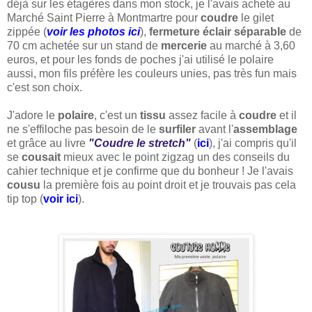
déjà sur les étagères dans mon stock, je l'avais acheté au
Marché Saint Pierre à Montmartre pour
coudre
le gilet
zippée (
voir les photos ic
i
),
fermeture éclair séparable
de
70 cm achetée sur un stand de
mercerie
au marché à 3,60
euros, et pour les fonds de poches j'ai utilisé le polaire
aussi, mon fils préfère les couleurs unies, pas très fun mais
c'est son choix.
J'adore le
polaire
, c'est un
tissu
assez facile à
coudre
et il
ne s'effiloche pas besoin de le
surfiler
avant l'
assemblage
et grâce au livre
"Coudre le stretch"
(
ici
), j'ai compris qu'il
se
cousait
mieux avec le point zigzag un des conseils du
cahier technique et je confirme que du bonheur ! Je l'avais
cousu
la première fois au point droit et je trouvais pas cela
tip top (
voir ici
).