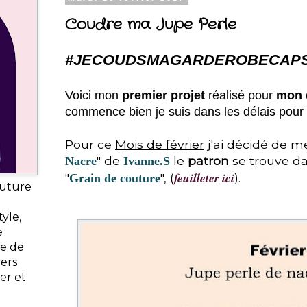
Coudre ma Jupe Perle
#JECOUDSMAGARDEROBECAPS
Voici mon
premier projet
réalisé pour
mon 
commence bien je suis dans les délais pour
Pour ce
Mois de février
j'ai décidé de 
" de
le
patron
se trouve d
Nacre
Ivanne.S
feuilleter ici
"
", (
).
Grain de couture
outure
yle,
e
ie de
vers
er et