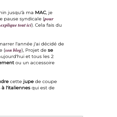
hemin jusqu'à ma
MAC
, je
pour
e pause syndicale (
explique tout ici
). Cela fais du
rrer l'année j'ai décidé de
son blog
e (
), Projet de
se
'aujourd'hui et tous les 2
tement
ou un accessoire
udre
cette
jupe
de coupe
à l'italiennes
qui est de