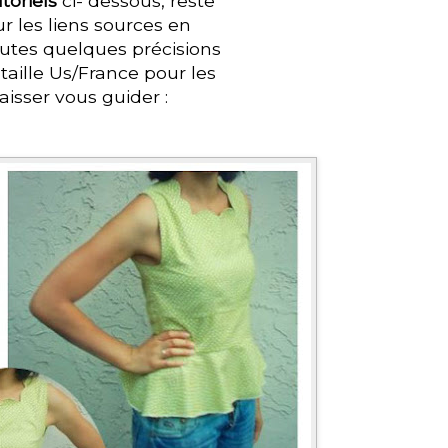
toriels
ci- dessous, reste
ur les liens sources en
utes quelques précisions
taille Us/France pour les
laisser vous guider :