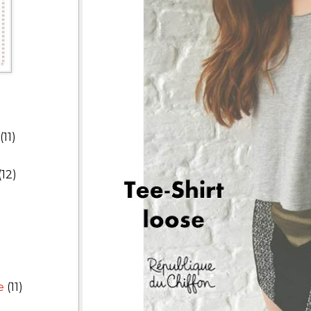
(11)
(12)
e
(11)