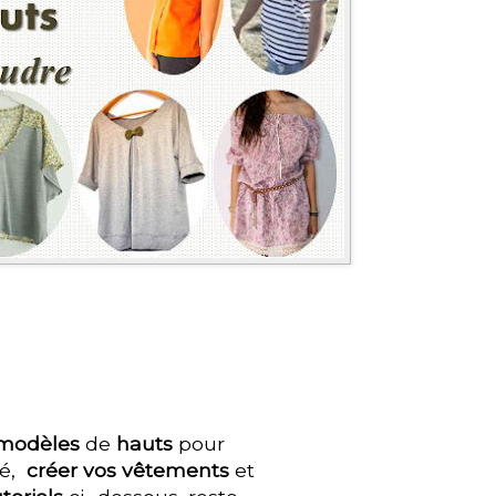
 modèles
de
hauts
pour
té,
créer vos vêtements
et