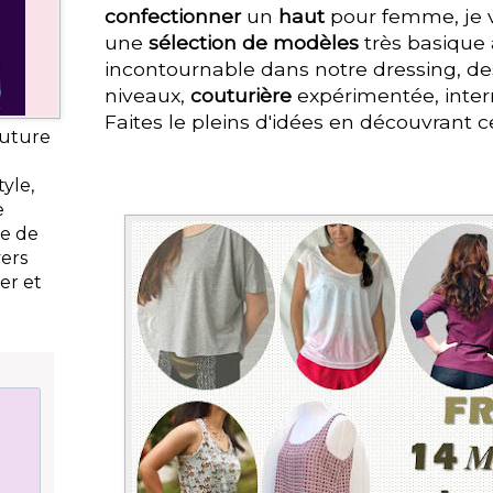
confectionner
un
haut
pour femme, je 
une
sélection de modèles
très basique
incontournable dans notre dressing, de
niveaux,
couturière
expérimentée, inte
Faites le pleins d'idées en découvrant ce
outure
yle,
e
ie de
vers
er et