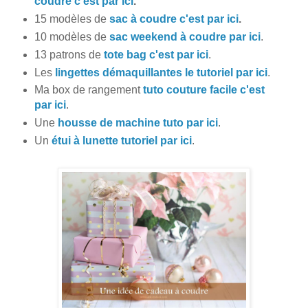
coudre c'est par ici
.
15 modèles de
sac à coudre c'est par ici
.
10 modèles de
sac weekend à coudre par ici
.
13 patrons de
tote bag c'est par ici
.
Les
lingettes démaquillantes le tutoriel par ici
.
Ma box de rangement
tuto couture facile c'est
par ici
.
Une
housse de machine tuto par ici
.
Un
étui à lunette tutoriel par ici
.