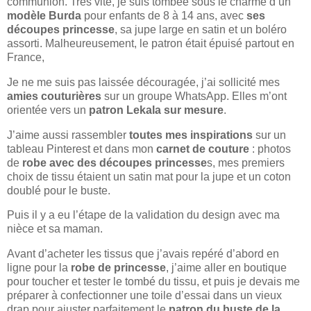
communion. Très vite, je suis tombée sous le charme d’un
modèle Burda
pour enfants de 8 à 14 ans, avec
ses
découpes princesse
, sa jupe large en satin et un boléro
assorti. Malheureusement, le patron était épuisé partout en
France,
Je ne me suis pas laissée découragée, j’ai sollicité mes
amies couturières
sur un groupe WhatsApp. Elles m’ont
orientée vers un
patron Lekala sur mesure
.
J’aime aussi rassembler
toutes mes inspirations
sur un
tableau Pinterest et dans mon
carnet de couture
: photos
de
robe avec des découpes princesse
s, mes premiers
choix de tissu étaient un satin mat pour la jupe et un coton
doublé pour le buste.
Puis il y a eu l’étape de la validation du design avec ma
nièce et sa maman.
Avant d’acheter les tissus que j’avais repéré d’abord en
ligne pour la
robe de princesse
, j’aime aller en boutique
pour toucher et tester le tombé du tissu, et puis je devais me
préparer à confectionner une toile d’essai dans un vieux
drap pour ajuster parfaitement le
patron du buste de la